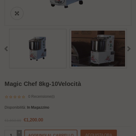
Magic Chef 8kg-10Velocità
0
Recensione(i)
Disponibilità:
In Magazzino
Il
Il
€
1,200.00
€
1,650.00
prezzo
prezzo
originale
attuale
Magic
ACQUISTA ORA
AGGIUNGI AL CARRELLO