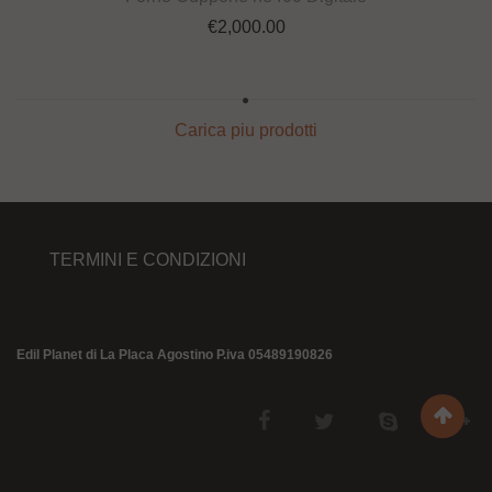
€
2,000.00
Carica piu prodotti
TERMINI E CONDIZIONI
Edil Planet di La Placa Agostino P.iva 05489190826