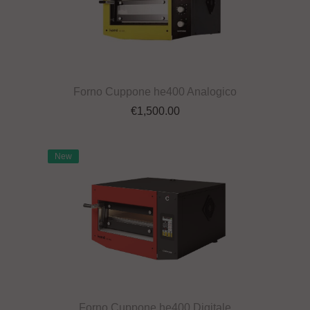
Forno Cuppone he400 Analogico
€
1,500.00
New
Forno Cuppone he400 Digitale