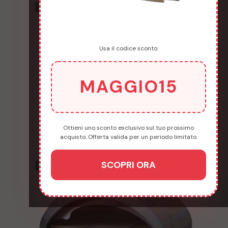
era:
è:
New
-19%
€1,000.00.
€780.00.
Usa il codice sconto:
MAGGIO15
Etna 2 pizze Pro Max 13kw
Ottieni uno sconto esclusivo sul tuo prossimo
Il
Il
€
850.00
€
1,050.00
acquisto. Offerta valida per un periodo limitato.
prezzo
prezzo
originale
attuale
era:
è:
SCOPRI ORA
New
-30%
€1,050.00.
€850.00.