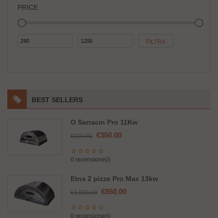
PRICE
Prezzo
Prezzo
FILTRA
Min
Max
BEST SELLERS
O Sarracin Pro 11Kw
Il
Il
€
350.00
€
500.00
prezzo
prezzo
originale
attuale
0 recensione(i)
era:
è:
€500.00.
€350.00.
Etna 2 pizze Pro Max 13kw
Il
Il
€
850.00
€
1,050.00
prezzo
prezzo
originale
attuale
0 recensione(i)
era:
è: