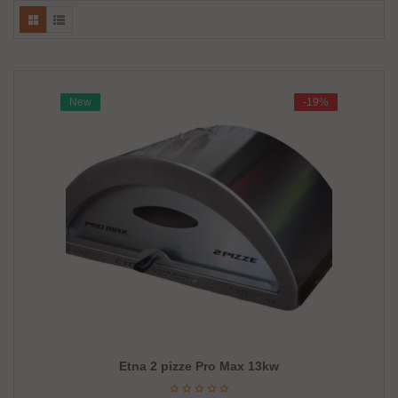
New
New
-19%
-19%
Etna 2 pizze Pro Max 13kw