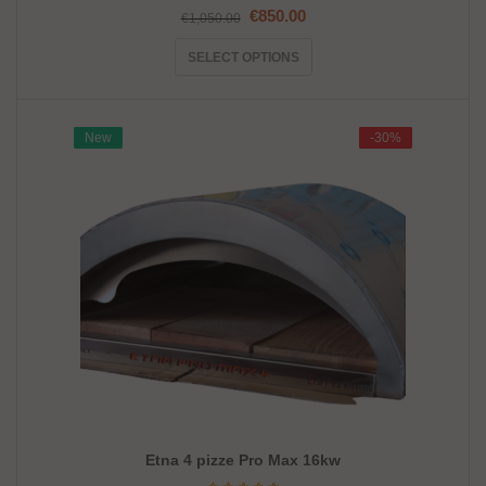
Il
Il
€
850.00
€
1,050.00
prezzo
prezzo
originale
attuale
SELECT OPTIONS
era:
è:
€1,050.00.
€850.00.
New
New
-30%
-30%
Etna 4 pizze Pro Max 16kw