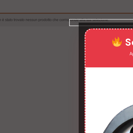
 è stato trovato nessun prodotto che corrisponde alla tua selezione.
S
A