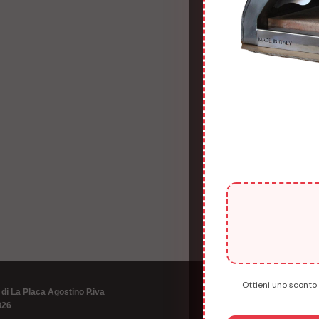
Ottieni uno sconto 
 di La Placa Agostino P.iva
826