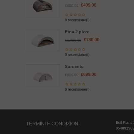
Il
Il
€
499.00
€
600.00
prezzo
prezzo
originale
attuale
0 recensione(i)
era:
è:
€600.00.
€499.00.
Etna 2 pizze
Il
Il
€
780.00
€
1,000.00
prezzo
prezzo
originale
attuale
0 recensione(i)
era:
è:
€1,000.00.
€780.00.
Surriento
Il
Il
€
699.00
€
800.00
prezzo
prezzo
originale
attuale
0 recensione(i)
era:
è:
€800.00.
€699.00.
Edil Planet
TERMINI E CONDIZIONI
05489190