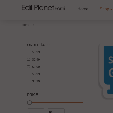
Home
Shop
Home
UNDER $4.99
$0.99
$1.99
$2.99
$3.99
$4.99
PRICE
Prezzo
Prezzo