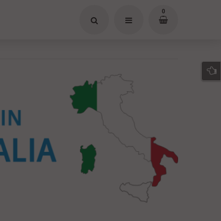
0
IT
E
M