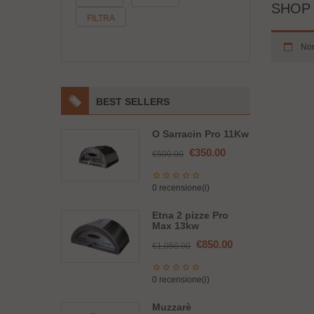
SHOP
Min
Max
FILTRA
Non
BEST SELLERS
O Sarracin Pro 11Kw
Il
Il
€
350.00
€
500.00
prezzo
prezzo
originale
attuale
0 recensione(i)
era:
è:
€500.00.
€350.00.
Etna 2 pizze Pro
Max 13kw
Il
Il
€
850.00
€
1,050.00
prezzo
prezzo
originale
attuale
0 recensione(i)
era:
è:
€1,050.00.
€850.00.
Muzzarè